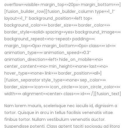
overflow=»visible» margin_top=»20px» margin_bottom=»»]
[fusion_builder_row][fusion_builder_column type=»1_1″
layout=»1_1″ background_position=»left top»
background_color=»» border_size=»» border_color=»»
border_style=»solid» spacing=»yes» background_image=»»
background_repeat=»no-repeat» padding=»»
margin_top=»0px» margin_bottom=»0px» class=»» id=»»
animation_type=»» animation_speed=»0.3″
animation_direction=»left» hide_on_mobile=»no»
center_content=»no» min_height=»none» last=»no»
hover_type=»none» link=»» border_position=»all»]
[fusion_separator style_type=»none» sep_color=»»
border_size=»» icon=»» icon_circle=»» icon_circle_color=»»
width=»» alignment=»center» class=»» id=»» /][fusion_text]
Nam lorem mauris, scelerisque nec iaculis id, dignissim a
tortor. Quisque in arcu in tellus facilisis venenatis vitae
finibus tortor. Nullam vestibulum venenatis auctor.
Suspendisse potenti. Class aptent taciti sociosqu ad litora