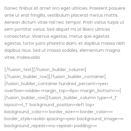
Donec finibus sit amet orci eget ultricies. Praesent posuere
ante ut erat fringilla, vestibulum placerat metus mattis.
Aenean dictum vitae nisl nec tempor. Proin varius turpis ut
sem porttitor varius. Sed aliquet mi at libero ultrices
consectetur. Vivamus egestas, metus quis egestas
egestas, tortor justo pharetra diam, et dapibus massa nibh
dapibus risus. Sed ut massa sodales, elementum magna
vitae, malesuada.
[/fusion_text][/fusion_builder_column]
[/fusion_builder_row][/fusion_builder_container]
[fusion_builder_container hundred_percent=»yes»
overflow=»visible» margin_top=»5px» margin_bottom=»»]
[fusion_builder_row][fusion_builder_column type=»1_1″
layout=»1_1″ background_position=»left top»
background_color=»» border_size=»» border_color=»»
border_style=»solid» spacing=»yes» background_image=»»
background_repeat=»no-repeat» padding=»»