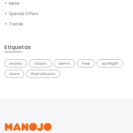
News
Special Offers
Trends
Etiquetas
avada
classic
demo
free
spotlight
store
themefusion