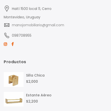
Haití 1500 local 11, Cerro
Montevideo, Uruguay
manojomobiliario@gmail.com
098708955
Productos
Silla Chica
$
2,000
Estante Aéreo
$
2,200