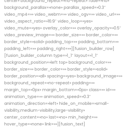
center» background_repeat=»no-repeat» fade=»no»
background_parallax=»none» parallax_speed=»0.3″
video_mp4=»» video_webm=»» video_ogv=»» video_url=»»
video_aspect_ratio=»16:9″ video_loop=»yes»
video_mute=»yes» overlay_color=»» overlay_opacity=»0.5″
video_preview_image=»» border_size=»» border_color=»»
border_style=»solid» padding_top=»» padding_bottom=»»
padding_left=»» padding_right=»»][fusion_builder_row]
[fusion_builder_column type=»1_1″ layout=»1_1″
background_position=»left top» background_color=»»
border_size=»» border_color=»» border_style=»solid»
border_position=»all» spacing=»yes» background_image=»»
background_repeat=»no-repeat» padding=»»
margin_top=»0px» margin_bottom=»0px» class=»» id=»»
animation_type=»» animation_speed=»0.3″
animation_direction=»left» hide_on_mobile=»small-
visibility,medium-visibility,large-visibility»
center_content=»no» last=»no» min_height=»»
hover_type=»none» link=»»][fusion_text]