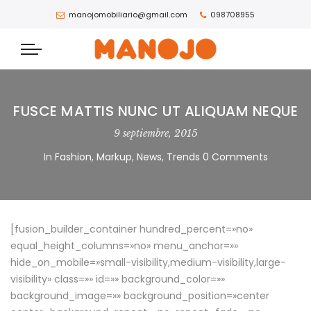
manojomobiliario@gmail.com
098708955
FUSCE MATTIS NUNC UT ALIQUAM NEQUE
9 septiembre, 2015
In
Fashion
,
Markup
,
News
,
Trends
0 Comments
[fusion_builder_container hundred_percent=»no»
equal_height_columns=»no» menu_anchor=»»
hide_on_mobile=»small-visibility,medium-visibility,large-
visibility» class=»» id=»» background_color=»»
background_image=»» background_position=»center