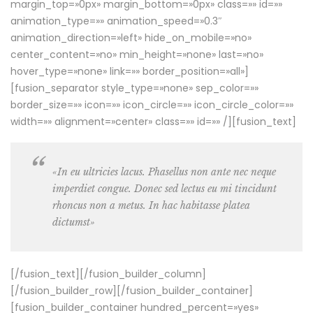
margin_top=»0px» margin_bottom=»0px» class=»» id=»»
animation_type=»» animation_speed=»0.3″
animation_direction=»left» hide_on_mobile=»no»
center_content=»no» min_height=»none» last=»no»
hover_type=»none» link=»» border_position=»all»]
[fusion_separator style_type=»none» sep_color=»»
border_size=»» icon=»» icon_circle=»» icon_circle_color=»»
width=»» alignment=»center» class=»» id=»» /][fusion_text]
«In eu ultricies lacus. Phasellus non ante nec neque
imperdiet congue. Donec sed lectus eu mi tincidunt
rhoncus non a metus. In hac habitasse platea
dictumst»
[/fusion_text][/fusion_builder_column]
[/fusion_builder_row][/fusion_builder_container]
[fusion_builder_container hundred_percent=»yes»