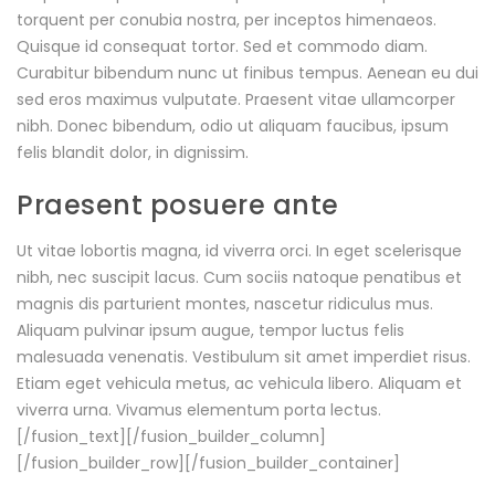
torquent per conubia nostra, per inceptos himenaeos.
Quisque id consequat tortor. Sed et commodo diam.
Curabitur bibendum nunc ut finibus tempus. Aenean eu dui
sed eros maximus vulputate. Praesent vitae ullamcorper
nibh. Donec bibendum, odio ut aliquam faucibus, ipsum
felis blandit dolor, in dignissim.
Praesent posuere ante
Ut vitae lobortis magna, id viverra orci. In eget scelerisque
nibh, nec suscipit lacus. Cum sociis natoque penatibus et
magnis dis parturient montes, nascetur ridiculus mus.
Aliquam pulvinar ipsum augue, tempor luctus felis
malesuada venenatis. Vestibulum sit amet imperdiet risus.
Etiam eget vehicula metus, ac vehicula libero. Aliquam et
viverra urna. Vivamus elementum porta lectus.
[/fusion_text][/fusion_builder_column]
[/fusion_builder_row][/fusion_builder_container]